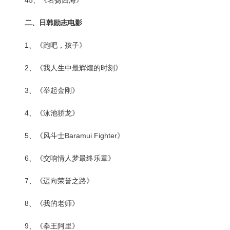
45、《名扬四海》
二、日韩励志电影
1、《跑吧，孩子》
2、《我人生中最辉煌的时刻》
3、《举起金刚》
4、《泳池骄龙》
5、《风斗士Baramui Fighter》
6、《交响情人梦最终乐章》
7、《迈向荣誉之路》
8、《我的老师》
9、《拳王阿里》