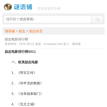
您身边谜语专家
谜语铺
>
励志
>
励志名言
励志电影排行榜
发布时间：2016-09-11 来源：m.miyupu.com 录入：谜语铺
励志电影
排行榜2011
一、欧美励志电影
1、《阿甘正传》
2、《肖申克的救赎》
3、《当幸福来敲门》
4、《无主之城》