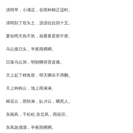
清明早，小满迟，谷雨种棉正适时。
清明刮了坟头土，沥沥拉拉四十五。
要知明天热不热，就看夜星密不密。
乌云接日头，半夜雨稠稠。
日落乌云洞，明朝晒得背皮痛。
天上起了鲤鱼斑，明天晒谷不用翻。
天上钩钩云，地上雨淋淋。
棉花云，雨快淋，缸爿云，晒死人。
东南风，干松松;东北风，雨祖宗。
东风急溜溜，半夜雨稠稠。