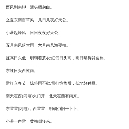
西风刹南脚，泥头晒勿白。
立夏东南百草风，几日几夜好天公。
小暑起燥风，日日夜夜好天公。
五月南风落大雨，六月南风海要枯。
虹高日头低，明朝着蓑衣;虹低日头高，明日晒得背皮焦。
东虹日头西虹雨。
雷打立春节，惊蛰雨不歇;雷打惊蛰后，低地好种豆。
南天霍西(闪电)火门开，北天霍西有雨来。
东霍霍(闪电)，西霍霍，明朝仍旧干卜卜。
小暑一声雷，黄梅倒转来。