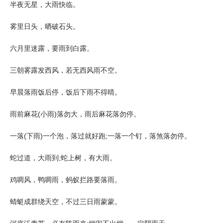
半夜无星，大雨快临。
雾里日头，晒破石头。
六月里迷露，要雨到白露。
三朝雾露发西风，若无西风雨不空。
早晨落雨饭后停，饭后下雨不得晴。
雨前麻花(小雨)落勿大，雨后麻花落勿停。
一落(下雨)一个泡，落过就好跑;一落一个钉，落煞落勿停。
蛇过道，大雨到;蛇上树，有大雨。
鸡啁风，鸭啁雨，蚂蚁拦路要落雨。
蜻蜓成群绕天空，不过三日雨蒙蒙。