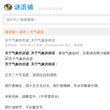
您身边谜语专家
谜语铺
>
谚语
>
天气谚语
关于气象的农谚_关于气象的俗语
发布时间：2016-09-11 来源：m.miyupu.com 录入：谜语铺
关于气象的农谚_关于气象的俗语
，要知气象如何，且看谜语网小编整
关于气象的农谚_关于气象的俗语：
正月二十不见星，沥沥拉拉到清明。
雨打黄梅头，四十五天无日头，雨打黄梅脚，车水车断黄牛脚。
未秋先秋，踏断蛮牛。(干旱需戽水)
雨打清明节，干到夏至节。