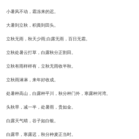
小暑风不动，霜冻来的迟。
大暑到立秋，积粪到田头。
立秋无雨，秋天少雨;白露无雨，百日无霜。
立秋处暑云打草，白露秋分正割田。
立秋有雨样样有，立秋无雨收半秋。
立秋雨淋淋，来年好收成。
处暑种高山，白露种平川，秋分种门外，寒露种河湾。
头秋旱，减一半，处暑雨，贵如金。
白露天气晴，谷子如白银。
白露早，寒露迟，秋分种麦正当时。