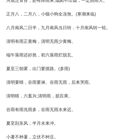
河底泛青苔，必有阵雨来;烟囱不出烟，一定阴雨天。
正月八，二月八，小猫小狗全冻煞。(寒潮来临)
八月南风二日半，九月南风当日转，十月南风转一轮。
清明有雨正黄梅，清明无雨少黄梅。
端午落雨还好熬，初六落雨烂脱瓦。
夏至三朝雾，出门要摸路。(多雨)
清明要晴，谷雨要淋。谷雨无雨，后来哭雨。
清明晴，六畜兴;清明雨，损百果。
谷雨有雨兆雨多，谷雨无雨水来迟。
夏至刮东风，半月水来冲。
小暑不种薯，立伏不种豆。