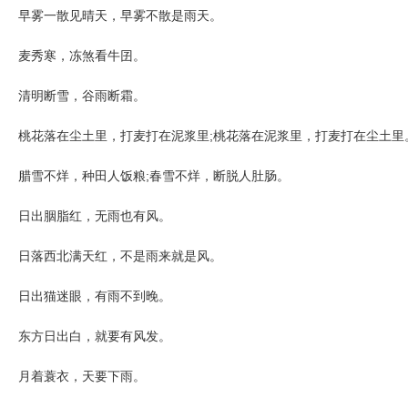
早雾一散见晴天，早雾不散是雨天。
麦秀寒，冻煞看牛囝。
清明断雪，谷雨断霜。
桃花落在尘土里，打麦打在泥浆里;桃花落在泥浆里，打麦打在尘土里
腊雪不烊，种田人饭粮;春雪不烊，断脱人肚肠。
日出胭脂红，无雨也有风。
日落西北满天红，不是雨来就是风。
日出猫迷眼，有雨不到晚。
东方日出白，就要有风发。
月着蓑衣，天要下雨。